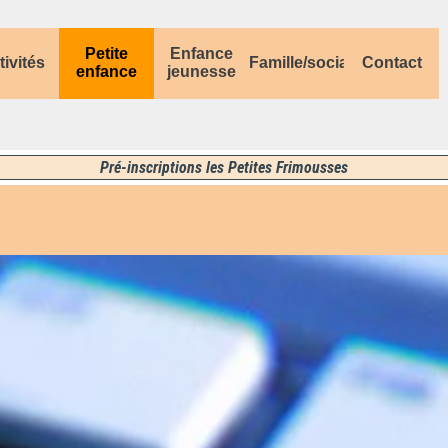
Sauter le menu
Petite
Enfance
tivités
Famille/social
Contact
▼
▼
▼
▼
enfance
jeunesse
Pré-inscriptions les Petites Frimousses